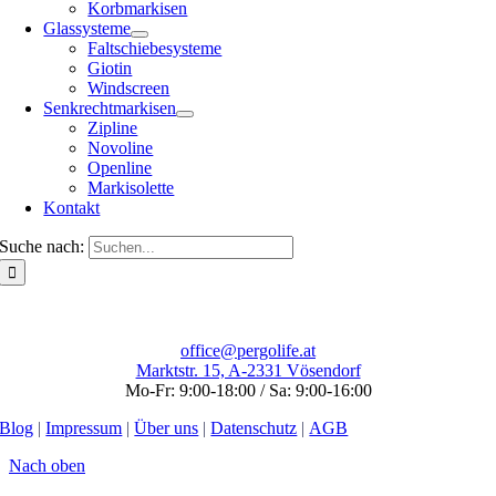
Korbmarkisen
Glassysteme
Faltschiebesysteme
Giotin
Windscreen
Senkrechtmarkisen
Zipline
Novoline
Openline
Markisolette
Kontakt
Suche nach:
office@pergolife.at
Marktstr. 15, A-2331 Vösendorf
Mo-Fr: 9:00-18:00 / Sa: 9:00-16:00
Blog
|
Impressum
|
Über uns
|
Datenschutz
|
AGB
Nach oben