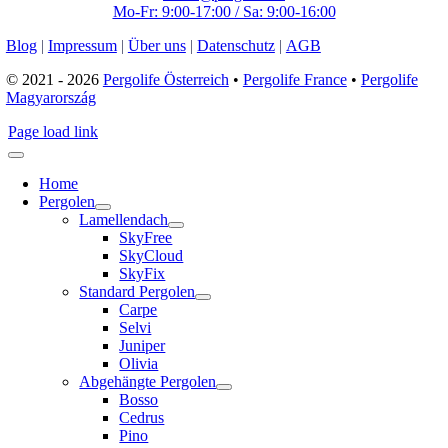
Mo-Fr: 9:00-17:00 / Sa: 9:00-16:00
Blog
|
Impressum
|
Über uns
|
Datenschutz
|
AGB
© 2021 - 2026
Pergolife Österreich
•
Pergolife France
•
Pergolife
Magyarország
Page load link
Home
Pergolen
Lamellendach
SkyFree
SkyCloud
SkyFix
Standard Pergolen
Carpe
Selvi
Juniper
Olivia
Abgehängte Pergolen
Bosso
Cedrus
Pino