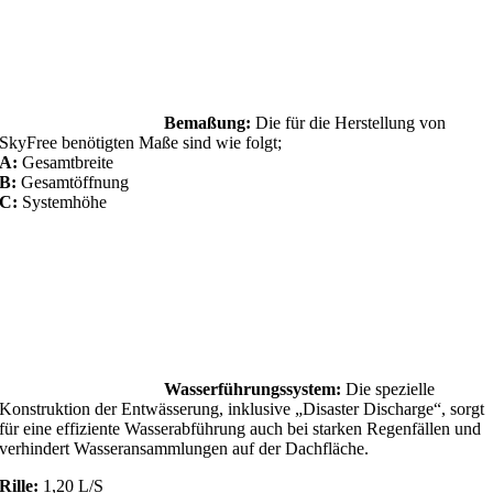
Bemaßung:
Die für die Herstellung von
SkyFree benötigten Maße sind wie folgt;
A:
Gesamtbreite
B:
Gesamtöffnung
C:
Systemhöhe
Wasserführungssystem:
Die spezielle
Konstruktion der Entwässerung, inklusive „Disaster Discharge“, sorgt
für eine effiziente Wasserabführung auch bei starken Regenfällen und
verhindert Wasseransammlungen auf der Dachfläche.
Rille:
1,20 L/S