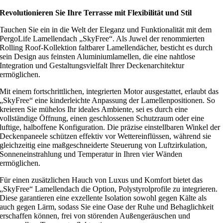
Revolutionieren Sie Ihre Terrasse mit Flexibilität und Stil
Tauchen Sie ein in die Welt der Eleganz und Funktionalität mit dem
PergoLife Lamellendach „SkyFree“. Als Juwel der renommierten
Rolling Roof-Kollektion faltbarer Lamellendächer, besticht es durch
sein Design aus feinsten Aluminiumlamellen, die eine nahtlose
Integration und Gestaltungsvielfalt Ihrer Deckenarchitektur
ermöglichen.
Mit einem fortschrittlichen, integrierten Motor ausgestattet, erlaubt das
„SkyFree“ eine kinderleichte Anpassung der Lamellenpositionen. So
kreieren Sie mühelos Ihr ideales Ambiente, sei es durch eine
vollständige Öffnung, einen geschlossenen Schutzraum oder eine
luftige, halboffene Konfiguration. Die präzise einstellbaren Winkel der
Deckenpaneele schützen effektiv vor Wettereinflüssen, während sie
gleichzeitig eine maßgeschneiderte Steuerung von Luftzirkulation,
Sonneneinstrahlung und Temperatur in Ihren vier Wänden
ermöglichen.
Für einen zusätzlichen Hauch von Luxus und Komfort bietet das
„SkyFree“ Lamellendach die Option, Polystyrolprofile zu integrieren.
Diese garantieren eine exzellente Isolation sowohl gegen Kälte als
auch gegen Lärm, sodass Sie eine Oase der Ruhe und Behaglichkeit
erschaffen können, frei von störenden Außengeräuschen und