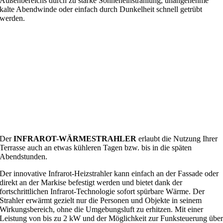
Außenbereichs durch zu starke Sonneneinstrahlung, unangenehme
kalte Abendwinde oder einfach durch Dunkelheit schnell getrübt
werden.
Der
INFRAROT-WÄRMESTRAHLER
erlaubt die Nutzung Ihrer
Terrasse auch an etwas kühleren Tagen bzw. bis in die späten
Abendstunden.
Der innovative Infrarot-Heizstrahler kann einfach an der Fassade oder
direkt an der Markise befestigt werden und bietet dank der
fortschrittlichen Infrarot-Technologie sofort spürbare Wärme. Der
Strahler erwärmt gezielt nur die Personen und Objekte in seinem
Wirkungsbereich, ohne die Umgebungsluft zu erhitzen. Mit einer
Leistung von bis zu 2 kW und der Möglichkeit zur Funksteuerung übe