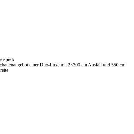
eispiel:
chattenangebot einer Duo-Luxe mit 2×300 cm Ausfall und 550 cm
reite.