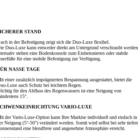
SICHERER STAND
uch in der Befestigung zeigt sich die Duo-Luxe flexibel.
ie Duo-Luxe kann entweder direkt am Untergrund verschraubt werden
lternativ stehen eine Bodenkonsole zum Einbetonieren oder stabile
uerfüße für eine mobile Befestigung zur Verfügung.
FÜR NASSE TAGE
it einer zusätzlich imprägnierten Bespannung ausgestattet, bietet die
uo-Luxe auch Schutz bei leichtem Regen.
ichtig für den Abfluss des Regenwassers ist eine Neigung von
indestens 15°.
SCHWENKEINRICHTUNG VARIO-LUXE
it der Vario-Luxe-Option kann Ihre Markise individuell und einfach in
er Neigung (5°-50°) verändert werden. Somit wird selbst bei sehr tiefe
onnenstand eine blendfreie und angenehme Atmosphäre erreicht.