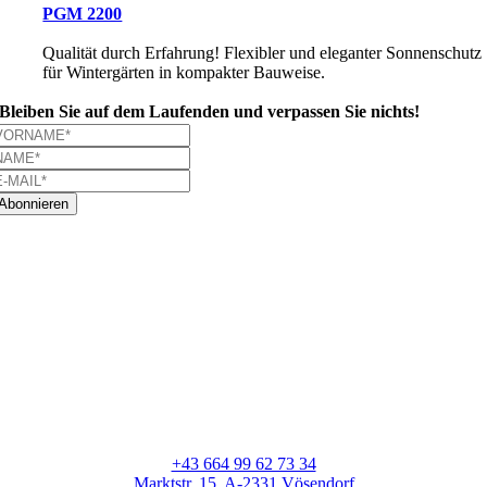
PGM 2200
Qualität durch Erfahrung! Flexibler und eleganter Sonnenschutz
für Wintergärten in kompakter Bauweise.
Bleiben Sie auf dem Laufenden und verpassen Sie nichts!
Abonnieren
+43 664 99 62 73 34
Marktstr. 15, A-2331 Vösendorf