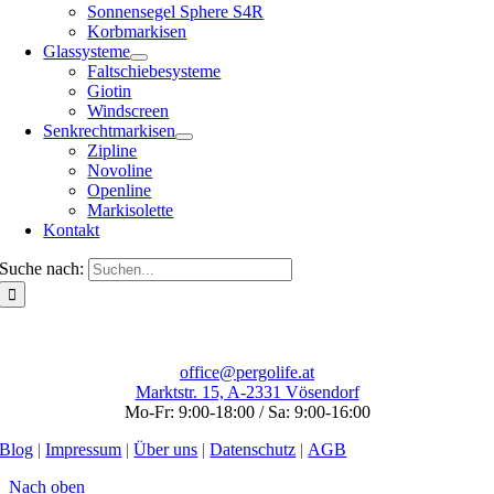
Sonnensegel Sphere S4R
Korbmarkisen
Glassysteme
Faltschiebesysteme
Giotin
Windscreen
Senkrechtmarkisen
Zipline
Novoline
Openline
Markisolette
Kontakt
Suche nach:
office@pergolife.at
Marktstr. 15, A-2331 Vösendorf
Mo-Fr: 9:00-18:00 / Sa: 9:00-16:00
Blog
|
Impressum
|
Über uns
|
Datenschutz
|
AGB
Nach oben