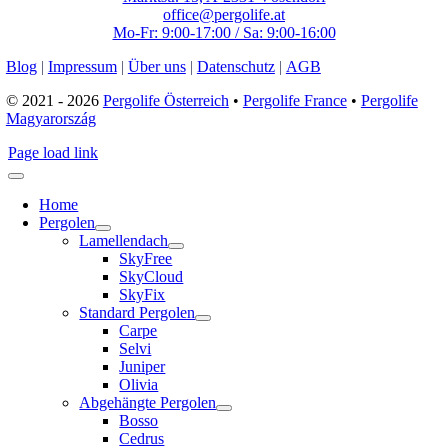
office@pergolife.at
Mo-Fr: 9:00-17:00 / Sa: 9:00-16:00
Blog
|
Impressum
|
Über uns
|
Datenschutz
|
AGB
© 2021 - 2026
Pergolife Österreich
•
Pergolife France
•
Pergolife
Magyarország
Page load link
Home
Pergolen
Lamellendach
SkyFree
SkyCloud
SkyFix
Standard Pergolen
Carpe
Selvi
Juniper
Olivia
Abgehängte Pergolen
Bosso
Cedrus