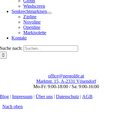
Giotin
Windscreen
Senkrechtmarkisen
Zipline
Novoline
Openline
Markisolette
Kontakt
Suche nach:
office@pergolife.at
Marktstr. 15, A-2331 Vösendorf
Mo-Fr: 9:00-18:00 / Sa: 9:00-16:00
Blog
|
Impressum
|
Über uns
|
Datenschutz
|
AGB
Nach oben