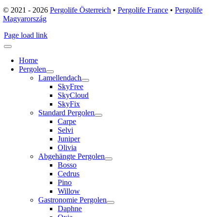
© 2021 - 2026
Pergolife Österreich
•
Pergolife France
•
Pergolife
Magyarország
Page load link
Home
Pergolen
Lamellendach
SkyFree
SkyCloud
SkyFix
Standard Pergolen
Carpe
Selvi
Juniper
Olivia
Abgehängte Pergolen
Bosso
Cedrus
Pino
Willow
Gastronomie Pergolen
Daphne