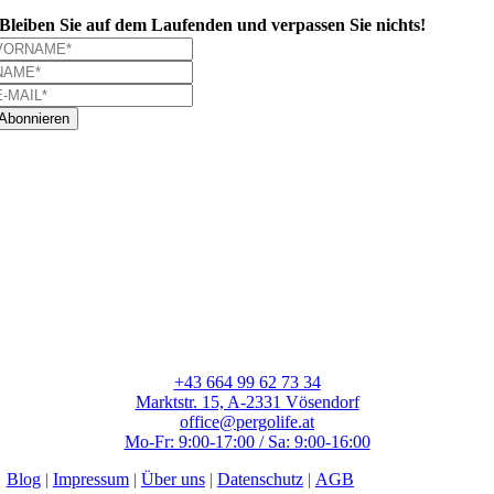
Bleiben Sie auf dem Laufenden und verpassen Sie nichts!
Abonnieren
+43 664 99 62 73 34
Marktstr. 15, A-2331 Vösendorf
office@pergolife.at
Mo-Fr: 9:00-17:00 / Sa: 9:00-16:00
Blog
|
Impressum
|
Über uns
|
Datenschutz
|
AGB