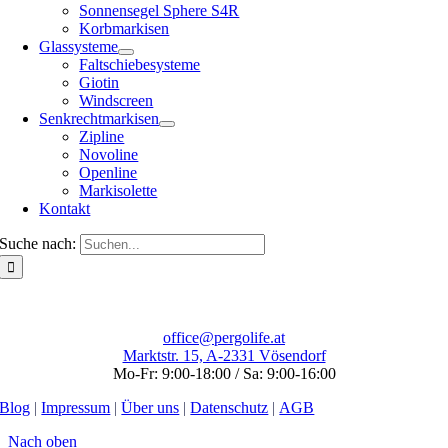
Sonnensegel Sphere S4R
Korbmarkisen
Glassysteme
Faltschiebesysteme
Giotin
Windscreen
Senkrechtmarkisen
Zipline
Novoline
Openline
Markisolette
Kontakt
Suche nach:
office@pergolife.at
Marktstr. 15, A-2331 Vösendorf
Mo-Fr: 9:00-18:00 / Sa: 9:00-16:00
Blog
|
Impressum
|
Über uns
|
Datenschutz
|
AGB
Nach oben