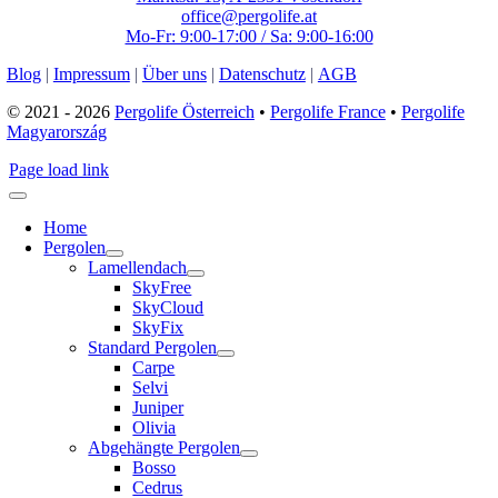
office@pergolife.at
Mo-Fr: 9:00-17:00 / Sa: 9:00-16:00
Blog
|
Impressum
|
Über uns
|
Datenschutz
|
AGB
© 2021 - 2026
Pergolife Österreich
•
Pergolife France
•
Pergolife
Magyarország
Page load link
Home
Pergolen
Lamellendach
SkyFree
SkyCloud
SkyFix
Standard Pergolen
Carpe
Selvi
Juniper
Olivia
Abgehängte Pergolen
Bosso
Cedrus