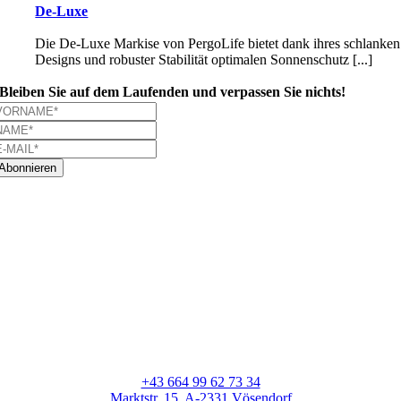
De-Luxe
Die De-Luxe Markise von PergoLife bietet dank ihres schlanken
Designs und robuster Stabilität optimalen Sonnenschutz [...]
Bleiben Sie auf dem Laufenden und verpassen Sie nichts!
Abonnieren
+43 664 99 62 73 34
Marktstr. 15, A-2331 Vösendorf