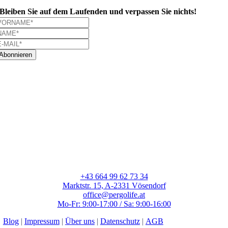
Bleiben Sie auf dem Laufenden und verpassen Sie nichts!
Abonnieren
+43 664 99 62 73 34
Marktstr. 15, A-2331 Vösendorf
office@pergolife.at
Mo-Fr: 9:00-17:00 / Sa: 9:00-16:00
Blog
|
Impressum
|
Über uns
|
Datenschutz
|
AGB