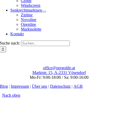
Giotin
Windscreen
Senkrechtmarkisen
Zipline
Novoline
Openline
Markisolette
Kontakt
Suche nach:
office@pergolife.at
Marktstr. 15, A-2331 Vösendorf
Mo-Fr: 9:00-18:00 / Sa: 9:00-16:00
Blog
|
Impressum
|
Über uns
|
Datenschutz
|
AGB
Nach oben