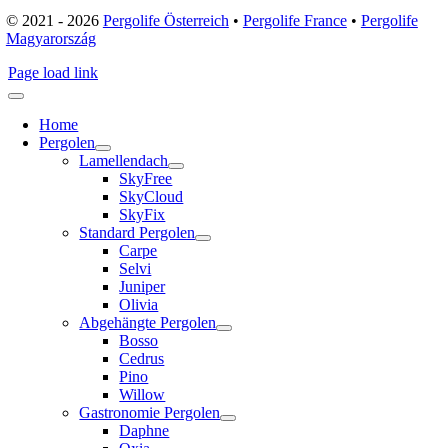
© 2021 - 2026
Pergolife Österreich
•
Pergolife France
•
Pergolife
Magyarország
Page load link
Home
Pergolen
Lamellendach
SkyFree
SkyCloud
SkyFix
Standard Pergolen
Carpe
Selvi
Juniper
Olivia
Abgehängte Pergolen
Bosso
Cedrus
Pino
Willow
Gastronomie Pergolen
Daphne