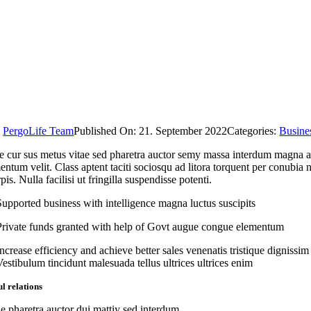
y
PergoLife Team
Published On: 21. September 2022
Categories:
Busine
 cur sus metus vitae sed pharetra auctor semy massa interdum magna aug
ntum velit. Class aptent taciti sociosqu ad litora torquent per conubia
rpis. Nulla facilisi ut fringilla suspendisse potenti.
Supported business with intelligence magna luctus suscipits
Private funds granted with help of Govt augue congue elementum
Increase efficiency and achieve better sales venenatis tristique dignissim
Vestibulum tincidunt malesuada tellus ultrices ultrices enim
l relations
ae pharetra auctor dui mattiy sed interdum