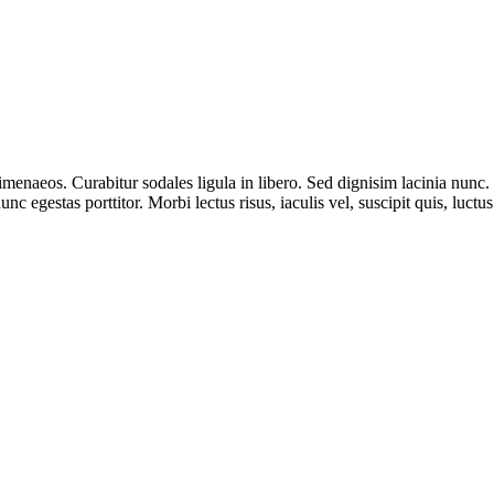
 himenaeos. Curabitur sodales ligula in libero. Sed dignisim lacinia nunc
nc egestas porttitor. Morbi lectus risus, iaculis vel, suscipit quis, luctu