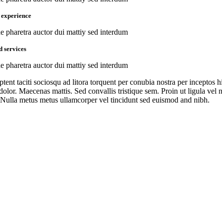
 experience
ae pharetra auctor dui mattiy sed interdum
d services
ae pharetra auctor dui mattiy sed interdum
ptent taciti sociosqu ad litora torquent per conubia nostra per inceptos
dolor. Maecenas mattis. Sed convallis tristique sem. Proin ut ligula vel nu
Nulla metus metus ullamcorper vel tincidunt sed euismod and nibh.