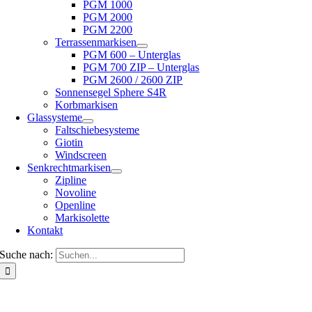
PGM 1000
PGM 2000
PGM 2200
Terrassenmarkisen
PGM 600 – Unterglas
PGM 700 ZIP – Unterglas
PGM 2600 / 2600 ZIP
Sonnensegel Sphere S4R
Korbmarkisen
Glassysteme
Faltschiebesysteme
Giotin
Windscreen
Senkrechtmarkisen
Zipline
Novoline
Openline
Markisolette
Kontakt
Suche nach: