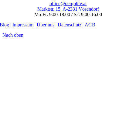
office@pergolife.at
Marktstr. 15, A-2331 Vösendorf
Mo-Fr: 9:00-18:00 / Sa: 9:00-16:00
Blog
|
Impressum
|
Über uns
|
Datenschutz
|
AGB
Nach oben