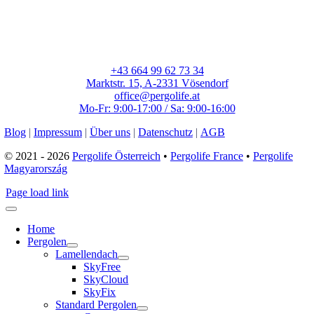
+43 664 99 62 73 34
Marktstr. 15, A-2331 Vösendorf
office@pergolife.at
Mo-Fr: 9:00-17:00 / Sa: 9:00-16:00
Blog
|
Impressum
|
Über uns
|
Datenschutz
|
AGB
© 2021 - 2026
Pergolife Österreich
•
Pergolife France
•
Pergolife
Magyarország
Page load link
Home
Pergolen
Lamellendach
SkyFree
SkyCloud
SkyFix
Standard Pergolen