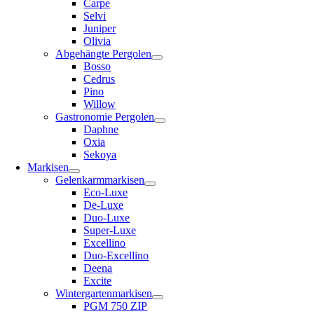
Carpe
Selvi
Juniper
Olivia
Abgehängte Pergolen
Bosso
Cedrus
Pino
Willow
Gastronomie Pergolen
Daphne
Oxia
Sekoya
Markisen
Gelenkarmmarkisen
Eco-Luxe
De-Luxe
Duo-Luxe
Super-Luxe
Excellino
Duo-Excellino
Deena
Excite
Wintergartenmarkisen
PGM 750 ZIP